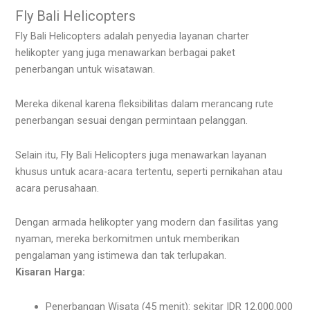
Fly Bali Helicopters
Fly Bali Helicopters adalah penyedia layanan charter
helikopter yang juga menawarkan berbagai paket
penerbangan untuk wisatawan.
Mereka dikenal karena fleksibilitas dalam merancang rute
penerbangan sesuai dengan permintaan pelanggan.
Selain itu, Fly Bali Helicopters juga menawarkan layanan
khusus untuk acara-acara tertentu, seperti pernikahan atau
acara perusahaan.
Dengan armada helikopter yang modern dan fasilitas yang
nyaman, mereka berkomitmen untuk memberikan
pengalaman yang istimewa dan tak terlupakan.
Kisaran Harga:
Penerbangan Wisata (45 menit): sekitar IDR 12.000.000