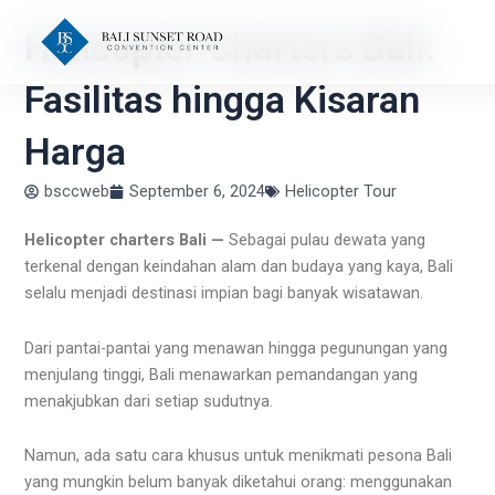
Skip
Helicopter Charters Bali:
to
content
Fasilitas hingga Kisaran
Harga
bsccweb
September 6, 2024
Helicopter Tour
Helicopter charters Bali —
Sebagai pulau dewata yang
terkenal dengan keindahan alam dan budaya yang kaya, Bali
selalu menjadi destinasi impian bagi banyak wisatawan.
Dari pantai-pantai yang menawan hingga pegunungan yang
menjulang tinggi, Bali menawarkan pemandangan yang
menakjubkan dari setiap sudutnya.
Namun, ada satu cara khusus untuk menikmati pesona Bali
yang mungkin belum banyak diketahui orang: menggunakan