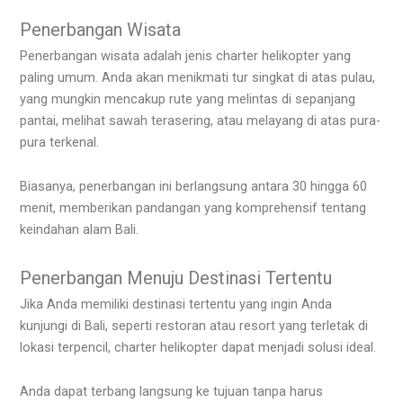
Penerbangan Wisata
Penerbangan wisata adalah jenis charter helikopter yang
paling umum. Anda akan menikmati tur singkat di atas pulau,
yang mungkin mencakup rute yang melintas di sepanjang
pantai, melihat sawah terasering, atau melayang di atas pura-
pura terkenal.
Biasanya, penerbangan ini berlangsung antara 30 hingga 60
menit, memberikan pandangan yang komprehensif tentang
keindahan alam Bali.
Penerbangan Menuju Destinasi Tertentu
Jika Anda memiliki destinasi tertentu yang ingin Anda
kunjungi di Bali, seperti restoran atau resort yang terletak di
lokasi terpencil, charter helikopter dapat menjadi solusi ideal.
Anda dapat terbang langsung ke tujuan tanpa harus