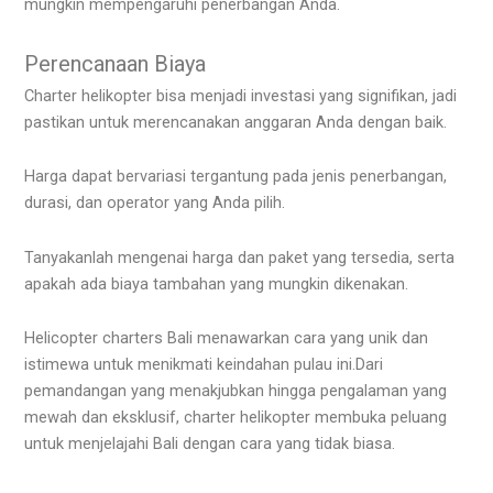
mungkin mempengaruhi penerbangan Anda.
Perencanaan Biaya
Charter helikopter bisa menjadi investasi yang signifikan, jadi
pastikan untuk merencanakan anggaran Anda dengan baik.
Harga dapat bervariasi tergantung pada jenis penerbangan,
durasi, dan operator yang Anda pilih.
Tanyakanlah mengenai harga dan paket yang tersedia, serta
apakah ada biaya tambahan yang mungkin dikenakan.
Helicopter charters Bali menawarkan cara yang unik dan
istimewa untuk menikmati keindahan pulau ini.Dari
pemandangan yang menakjubkan hingga pengalaman yang
mewah dan eksklusif, charter helikopter membuka peluang
untuk menjelajahi Bali dengan cara yang tidak biasa.