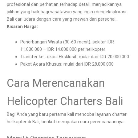
profesional dan perhatian terhadap detail, menjadikannya
pilihan yang baik bagi wisatawan yang ingin mengeksplorasi
Bali dari udara dengan cara yang mewah dan personal.
Kisaran Harga:
Penerbangan Wisata (30-60 menit): sekitar IDR
11.000.000 – IDR 14.000.000 per helikopter
Transfer ke Lokasi Eksklusif: mulai dari IDR 20.000.000
Paket Acara Khusus: mulai dari IDR 28.000.000
Cara Merencanakan
Helicopter Charters Bali
Bagi Anda yang baru pertama kali mencoba layanan charter
helikopter di Bali, berikut merupakan cara perencanaannya: