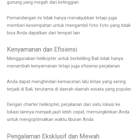
gunung yang megah dari ketinggian.
Pemandangan ini tidak hanya menakjubkan tetapi juga
memberi kesempatan untuk mengambil foto-foto yang tidak
bisa Anda dapatkan dari tempat lain.
Kenyamanan dan Efisiensi
Menggunakan helikopter untuk berkeliling Bali tidak hanya
menambah kenyamanan tetapi juga efisiensi perjalanan.
Anda dapat menghindari kemacetan lalu lintas yang sering
terjadi di Bali, terutama di daerah-daerah wisata yang populer.
Dengan charter helikopter, perjalanan dari satu lokasi ke
lokasi lainnya menjadi jauh lebih cepat, memungkinkan Anda
untuk mengoptimalkan waktu liburan Anda.
Pengalaman Eksklusif dan Mewah