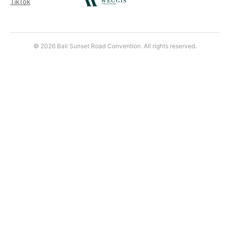
TikTok
© 2026 Bali Sunset Road Convention. All rights reserved.