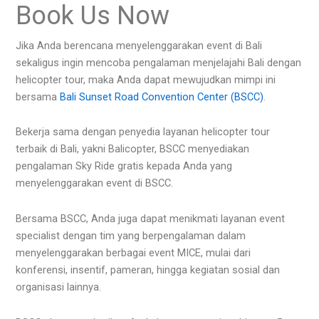
Book Us Now
Jika Anda berencana menyelenggarakan event di Bali
sekaligus ingin mencoba pengalaman menjelajahi Bali dengan
helicopter tour, maka Anda dapat mewujudkan mimpi ini
bersama
Bali Sunset Road Convention Center (BSCC)
.
Bekerja sama dengan penyedia layanan helicopter tour
terbaik di Bali, yakni Balicopter, BSCC menyediakan
pengalaman Sky Ride gratis kepada Anda yang
menyelenggarakan event di BSCC.
Bersama BSCC, Anda juga dapat menikmati layanan event
specialist dengan tim yang berpengalaman dalam
menyelenggarakan berbagai event MICE, mulai dari
konferensi, insentif, pameran, hingga kegiatan sosial dan
organisasi lainnya.