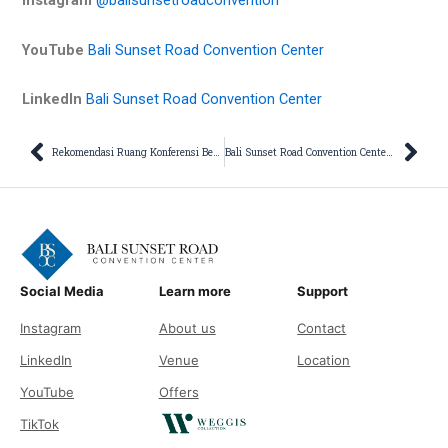
Instagram
@balisunsetroadconvention
YouTube
Bali Sunset Road Convention Center
LinkedIn
Bali Sunset Road Convention Center
Prev
Nex
Rekomendasi Ruang Konferensi Besar di Indonesia untuk Acara Bisnis
Bali Sunset Road Convention Center: Venue untuk Job Fair Ideal di Bali
Social Media
Learn more
Support
Instagram
About us
Contact
LinkedIn
Venue
Location
YouTube
Offers
TikTok