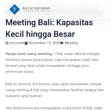
Skip
Daftar Harga Sewa Ruang
to
content
Meeting Bali: Kapasitas
Kecil hingga Besar
bsccweb
November 15, 2024
Meeting
Harga sewa ruang meeting —
Bali, selain dikenal sebagai
destinasi wisata yang populer, juga merupakan salah satu
tempat yang ideal untuk mengadakan berbagai jenis
pertemuan bisnis.
Baik itu seminar, konferensi, atau rapat perusahaan, banyak
ruang meeting di Bali yang menawarkan fasilitas lengkap dan
suasana yang nyaman.
Jika Anda berencana mengadakan acara bisnis di Bali, salah