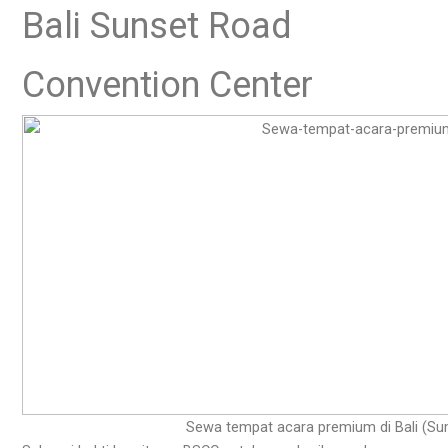
Bali Sunset Road
Convention Center
Sewa tempat acara premium di Bali (Su