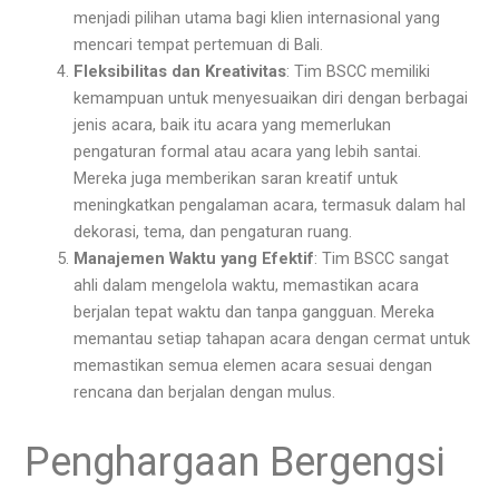
menjadi pilihan utama bagi klien internasional yang
mencari tempat pertemuan di Bali.
Fleksibilitas dan Kreativitas
: Tim BSCC memiliki
kemampuan untuk menyesuaikan diri dengan berbagai
jenis acara, baik itu acara yang memerlukan
pengaturan formal atau acara yang lebih santai.
Mereka juga memberikan saran kreatif untuk
meningkatkan pengalaman acara, termasuk dalam hal
dekorasi, tema, dan pengaturan ruang.
Manajemen Waktu yang Efektif
: Tim BSCC sangat
ahli dalam mengelola waktu, memastikan acara
berjalan tepat waktu dan tanpa gangguan. Mereka
memantau setiap tahapan acara dengan cermat untuk
memastikan semua elemen acara sesuai dengan
rencana dan berjalan dengan mulus.
Penghargaan Bergengsi