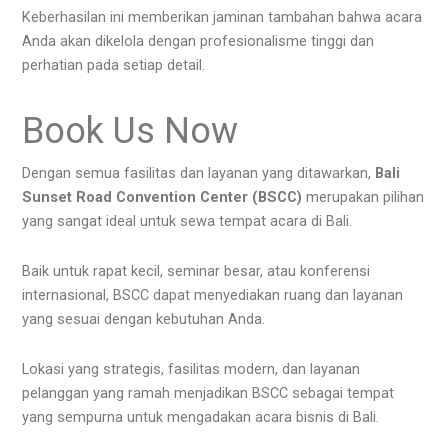
Keberhasilan ini memberikan jaminan tambahan bahwa acara
Anda akan dikelola dengan profesionalisme tinggi dan
perhatian pada setiap detail.
Book Us Now
Dengan semua fasilitas dan layanan yang ditawarkan,
Bali
Sunset Road Convention Center (BSCC)
merupakan pilihan
yang sangat ideal untuk sewa tempat acara di Bali.
Baik untuk rapat kecil, seminar besar, atau konferensi
internasional, BSCC dapat menyediakan ruang dan layanan
yang sesuai dengan kebutuhan Anda.
Lokasi yang strategis, fasilitas modern, dan layanan
pelanggan yang ramah menjadikan BSCC sebagai tempat
yang sempurna untuk mengadakan acara bisnis di Bali.