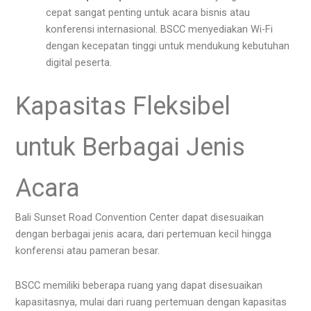
cepat sangat penting untuk acara bisnis atau
konferensi internasional. BSCC menyediakan Wi-Fi
dengan kecepatan tinggi untuk mendukung kebutuhan
digital peserta.
Kapasitas Fleksibel
untuk Berbagai Jenis
Acara
Bali Sunset Road Convention Center dapat disesuaikan
dengan berbagai jenis acara, dari pertemuan kecil hingga
konferensi atau pameran besar.
BSCC memiliki beberapa ruang yang dapat disesuaikan
kapasitasnya, mulai dari ruang pertemuan dengan kapasitas