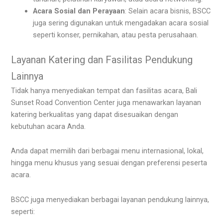
Acara Sosial dan Perayaan
: Selain acara bisnis, BSCC
juga sering digunakan untuk mengadakan acara sosial
seperti konser, pernikahan, atau pesta perusahaan.
Layanan Katering dan Fasilitas Pendukung
Lainnya
Tidak hanya menyediakan tempat dan fasilitas acara, Bali
Sunset Road Convention Center juga menawarkan layanan
katering berkualitas yang dapat disesuaikan dengan
kebutuhan acara Anda.
Anda dapat memilih dari berbagai menu internasional, lokal,
hingga menu khusus yang sesuai dengan preferensi peserta
acara.
BSCC juga menyediakan berbagai layanan pendukung lainnya,
seperti: