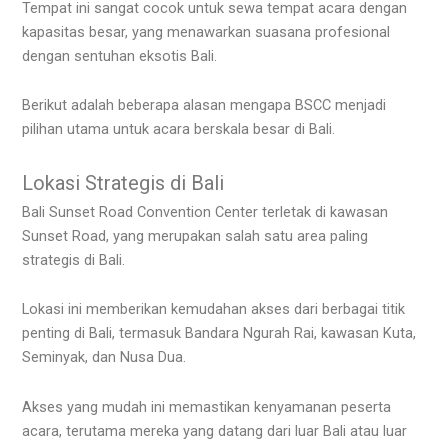
Tempat ini sangat cocok untuk sewa tempat acara dengan
kapasitas besar, yang menawarkan suasana profesional
dengan sentuhan eksotis Bali.
Berikut adalah beberapa alasan mengapa BSCC menjadi
pilihan utama untuk acara berskala besar di Bali.
Lokasi Strategis di Bali
Bali Sunset Road Convention Center terletak di kawasan
Sunset Road, yang merupakan salah satu area paling
strategis di Bali.
Lokasi ini memberikan kemudahan akses dari berbagai titik
penting di Bali, termasuk Bandara Ngurah Rai, kawasan Kuta,
Seminyak, dan Nusa Dua.
Akses yang mudah ini memastikan kenyamanan peserta
acara, terutama mereka yang datang dari luar Bali atau luar