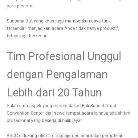
para peserta.
Suasana Bali yang khas juga memberikan daya tarik
tersendiri, menjadikan acara Anda tidak hanya produktif,
tetapi juga berkesan.
Tim Profesional Unggul
dengan Pengalaman
Lebih dari 20 Tahun
Salah satu aspek yang membedakan Bali Sunset Road
Convention Center dari sewa tempat acara
lainnya adalah tim
profesional yang bekerja di balik layar.
BSCC didukung oleh tim manajemen acara dan perhotelan