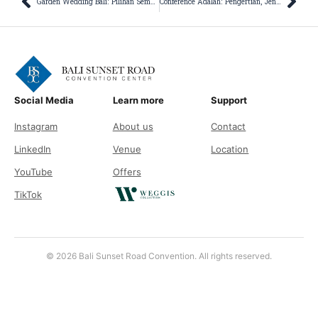
Prev
Nex
Garden Wedding Bali: Pilihan Sempurna untuk Pernikahan Impian
Conference Adalah: Pengertian, Jenis, dan Manfaatnya
Social Media
Learn more
Support
Instagram
About us
Contact
LinkedIn
Venue
Location
YouTube
Offers
TikTok
© 2026 Bali Sunset Road Convention. All rights reserved.