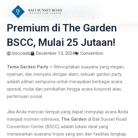
Skip
Tema Garden Party
to
content
Premium di The Garden
BSCC, Mulai 25 Jutaan!
bsccweb
December 13, 2024
Convention
Tema Garden Party —
Menciptakan suasana yang elegan,
nyaman, dan menyatu dengan alam, sebuah garden party
adalah pilihan sempurna untuk merayakan berbagai acara
spesial, mulai dari pernikahan hingga acara korporat atau
pertemuan sosial.
Jika Anda mencari tempat yang dapat menyulap acara Anda
menjadi momen istimewa,
The Garden
di Bali Sunset Road
Convention Center (BSCC) adalah lokasi ideal yang
menawarkan suasana tropis yang asri dan fasilitas lengkap.