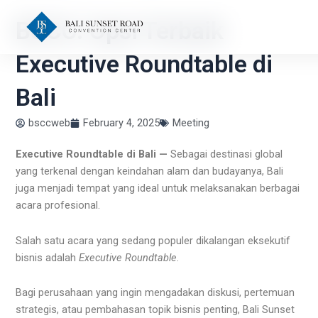
Skip
BSCC: Opsi Terbaik
to
content
Executive Roundtable di
Bali
bsccweb
February 4, 2025
Meeting
Executive Roundtable di Bali —
Sebagai destinasi global
yang terkenal dengan keindahan alam dan budayanya, Bali
juga menjadi tempat yang ideal untuk melaksanakan berbagai
acara profesional.
Salah satu acara yang sedang populer dikalangan eksekutif
bisnis adalah
Executive Roundtable
.
Bagi perusahaan yang ingin mengadakan diskusi, pertemuan
strategis, atau pembahasan topik bisnis penting, Bali Sunset