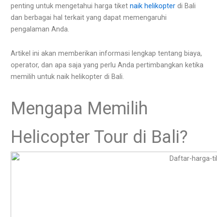
penting untuk mengetahui harga tiket
naik helikopter
di Bali
dan berbagai hal terkait yang dapat memengaruhi
pengalaman Anda.
Artikel ini akan memberikan informasi lengkap tentang biaya,
operator, dan apa saja yang perlu Anda pertimbangkan ketika
memilih untuk naik helikopter di Bali.
Mengapa Memilih
Helicopter Tour di Bali?