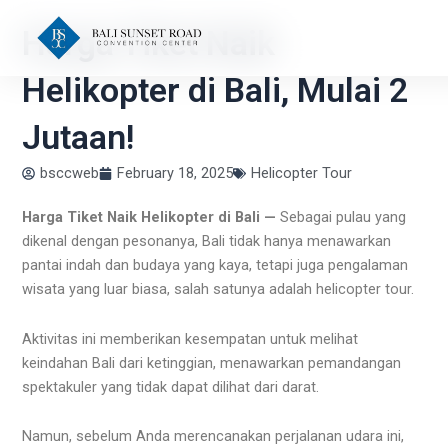
Skip
Harga Tiket Naik
to
content
Helikopter di Bali, Mulai 2
Jutaan!
bsccweb
February 18, 2025
Helicopter Tour
Harga Tiket Naik Helikopter di Bali —
Sebagai pulau yang
dikenal dengan pesonanya, Bali tidak hanya menawarkan
pantai indah dan budaya yang kaya, tetapi juga pengalaman
wisata yang luar biasa, salah satunya adalah helicopter tour.
Aktivitas ini memberikan kesempatan untuk melihat
keindahan Bali dari ketinggian, menawarkan pemandangan
spektakuler yang tidak dapat dilihat dari darat.
Namun, sebelum Anda merencanakan perjalanan udara ini,