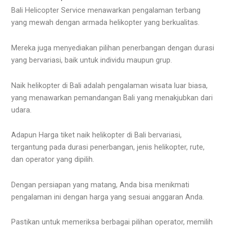
Bali Helicopter Service menawarkan pengalaman terbang
yang mewah dengan armada helikopter yang berkualitas.
Mereka juga menyediakan pilihan penerbangan dengan durasi
yang bervariasi, baik untuk individu maupun grup.
Naik helikopter di Bali adalah pengalaman wisata luar biasa,
yang menawarkan pemandangan Bali yang menakjubkan dari
udara.
Adapun Harga tiket naik helikopter di Bali bervariasi,
tergantung pada durasi penerbangan, jenis helikopter, rute,
dan operator yang dipilih.
Dengan persiapan yang matang, Anda bisa menikmati
pengalaman ini dengan harga yang sesuai anggaran Anda.
Pastikan untuk memeriksa berbagai pilihan operator, memilih