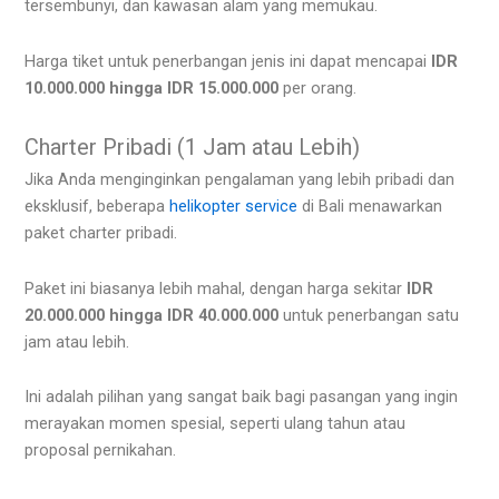
tersembunyi, dan kawasan alam yang memukau.
Harga tiket untuk penerbangan jenis ini dapat mencapai
IDR
10.000.000 hingga IDR 15.000.000
per orang.
Charter Pribadi (1 Jam atau Lebih)
Jika Anda menginginkan pengalaman yang lebih pribadi dan
eksklusif, beberapa
helikopter service
di Bali menawarkan
paket charter pribadi.
Paket ini biasanya lebih mahal, dengan harga sekitar
IDR
20.000.000 hingga IDR 40.000.000
untuk penerbangan satu
jam atau lebih.
Ini adalah pilihan yang sangat baik bagi pasangan yang ingin
merayakan momen spesial, seperti ulang tahun atau
proposal pernikahan.