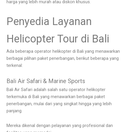
harga yang lebih murah atau diskon khusus.
Penyedia Layanan
Helicopter Tour di Bali
Ada beberapa operator helikopter di Bali yang menawarkan
berbagai pilihan paket penerbangan, berikut beberapa yang
terkenal:
Bali Air Safari & Marine Sports
Bali Air Safari adalah salah satu operator helikopter
terkemuka di Bali yang menawarkan berbagai paket
penerbangan, mulai dari yang singkat hingga yang lebih
panjang.
Mereka dikenal dengan pelayanan yang profesional dan