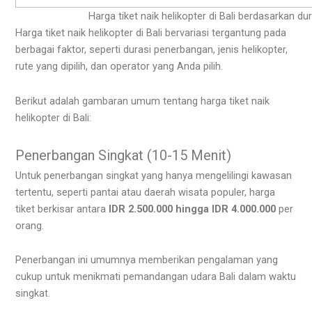
Harga tiket naik helikopter di Bali berdasarkan dur
Harga tiket naik helikopter di Bali bervariasi tergantung pada
berbagai faktor, seperti durasi penerbangan, jenis helikopter,
rute yang dipilih, dan operator yang Anda pilih.
Berikut adalah gambaran umum tentang harga tiket naik
helikopter di Bali:
Penerbangan Singkat (10-15 Menit)
Untuk penerbangan singkat yang hanya mengelilingi kawasan
tertentu, seperti pantai atau daerah wisata populer, harga
tiket berkisar antara
IDR 2.500.000 hingga IDR 4.000.000
per
orang.
Penerbangan ini umumnya memberikan pengalaman yang
cukup untuk menikmati pemandangan udara Bali dalam waktu
singkat.