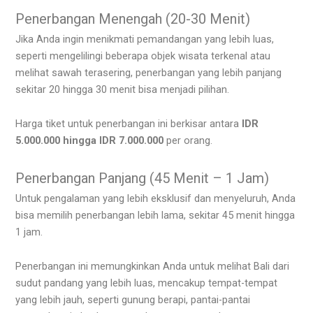
Penerbangan Menengah (20-30 Menit)
Jika Anda ingin menikmati pemandangan yang lebih luas,
seperti mengelilingi beberapa objek wisata terkenal atau
melihat sawah terasering, penerbangan yang lebih panjang
sekitar 20 hingga 30 menit bisa menjadi pilihan.
Harga tiket untuk penerbangan ini berkisar antara
IDR
5.000.000 hingga IDR 7.000.000
per orang.
Penerbangan Panjang (45 Menit – 1 Jam)
Untuk pengalaman yang lebih eksklusif dan menyeluruh, Anda
bisa memilih penerbangan lebih lama, sekitar 45 menit hingga
1 jam.
Penerbangan ini memungkinkan Anda untuk melihat Bali dari
sudut pandang yang lebih luas, mencakup tempat-tempat
yang lebih jauh, seperti gunung berapi, pantai-pantai