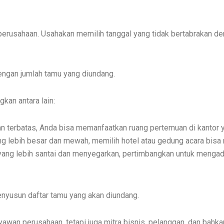
perusahaan. Usahakan memilih tanggal yang tidak bertabrakan den
engan jumlah tamu yang diundang.
kan antara lain:
an terbatas, Anda bisa memanfaatkan ruang pertemuan di kantor y
ng lebih besar dan mewah, memilih hotel atau gedung acara bisa m
 yang lebih santai dan menyegarkan, pertimbangkan untuk mengada
menyusun daftar tamu yang akan diundang.
yawan perusahaan, tetapi juga mitra bisnis, pelanggan, dan bahka