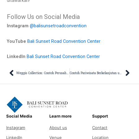
ditawarkan!
Follow Us on Social Media
Instagram
@balisunsetroadconvention
YouTube
Bali Sunset Road Convention Center
LinkedIn
Bali Sunset Road Convention Center
Prev
Nex
Weggis Collection: Contoh Perusahaan Hospitality yang Berkomitmen pada Inovasi dan Keberlanjutan
Contoh Pariwisata Berkelanjutan untuk Menjaga Alam dan Budaya
Social Media
Learn more
Support
Instagram
About us
Contact
LinkedIn
Venue
Location