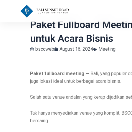
Skip
to
content
Paket Fullboard Meetin
untuk Acara Bisnis
bsccweb
August 16, 2024
Meeting
Paket fullboard meeting —
Bali, yang populer d
juga lokasi ideal untuk berbagai acara bisnis.
Salah satu venue andalan yang kerap dijadikan seb
Tak hanya menyediakan venue yang komplit, BSCC 
bersaing.