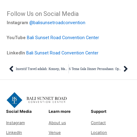
Follow Us on Social Media
Instagram
@balisunsetroadconvention
YouTube
Bali Sunset Road Convention Center
LinkedIn
Bali Sunset Road Convention Center
Prev
Nex
Insentif Travel adalah: Konsep, Manfaat, hingga Perencanaannya
6 Tema Gala Dinner Perusahaan: Opsi Menarik untuk Acara Berkesan
Social Media
Learn more
Support
Instagram
About us
Contact
LinkedIn
Venue
Location